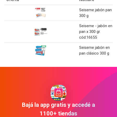
Seiseme jabón pan
300 g
Seiseme - jabón en
pan x 300 gr.
cód:16655
Seiseme jabón en
pan clásico 300 g
Bajá la app gratis y accedé a
1100+ tiendas