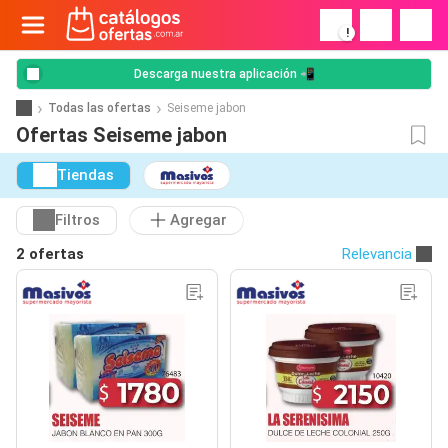
!
Descarga nuestra aplicación 📲
Todas las ofertas
Seiseme jabon
Ofertas Seiseme jabon
Tiendas
Filtros
Agregar
2 ofertas
Relevancia