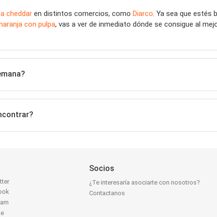
sa cheddar
en distintos comercios, como
Diarco
. Ya sea que estés
 naranja con pulpa
, vas a ver de inmediato dónde se consigue al mej
semana?
ncontrar?
Socios
tter
¿Te interesaría asociarte con nosotros?
ook
Contactanos
ram
be