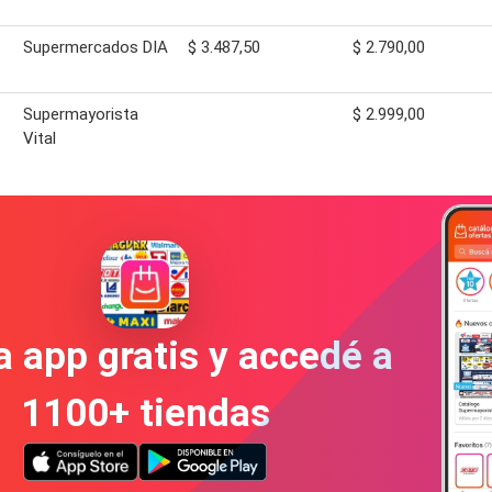
Supermercados DIA
$ 3.487,50
$ 2.790,00
Supermayorista
$ 2.999,00
Vital
a app gratis y accedé a
1100+ tiendas