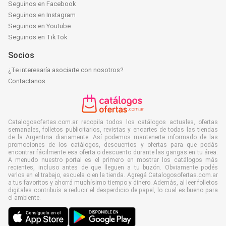
Seguinos en Facebook
Seguinos en Instagram
Seguinos en Youtube
Seguinos en TikTok
Socios
¿Te interesaría asociarte con nosotros?
Contactanos
Catalogosofertas.com.ar recopila todos los catálogos actuales, ofertas
semanales, folletos publicitarios, revistas y encartes de todas las tiendas
de la Argentina diariamente. Así podemos mantenerte informado de las
promociones de los catálogos, descuentos y ofertas para que podás
encontrar fácilmente esa oferta o descuento durante las gangas en tu área.
A menudo nuestro portal es el primero en mostrar los catálogos más
recientes, incluso antes de que lleguen a tu buzón. Obviamente podés
verlos en el trabajo, escuela o en la tienda. Agregá Catalogosofertas.com.ar
a tus favoritos y ahorrá muchísimo tiempo y dinero. Además, al leer folletos
digitales contribuís a reducir el desperdicio de papel, lo cual es bueno para
el ambiente.