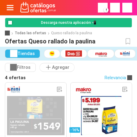
!
Descarga nuestra aplicación 📲
Todas las ofertas
Queso rallado la paulina
Ofertas Queso rallado la paulina
Tiendas
Filtros
Agregar
4 ofertas
Relevancia
-16%