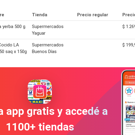
re
Tienda
Precio regular
Preci
a yerba 500 g.
Supermercados
$ 1.26
Yaguar
Cocido LA
Supermercados
$ 199,
50 saq x 150g
Buenos Días
a app gratis y accedé a
1100+ tiendas