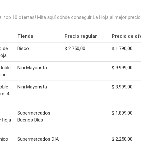
l top 10 ofertas! Mira aquí dónde conseguir La Hoja al mejor prec
Tienda
Precio regular
Precio de of
o de
Disco
$ 2.750,00
$ 1.790,00
hoja
 doble
Nini Mayorista
$ 9.999,00
uni
doble
Nini Mayorista
$ 3.999,00
0m. 4
Supermercados
$ 1.899,00
e hoja
Buenos Días
énico
Supermercados DIA
$ 2.250,00