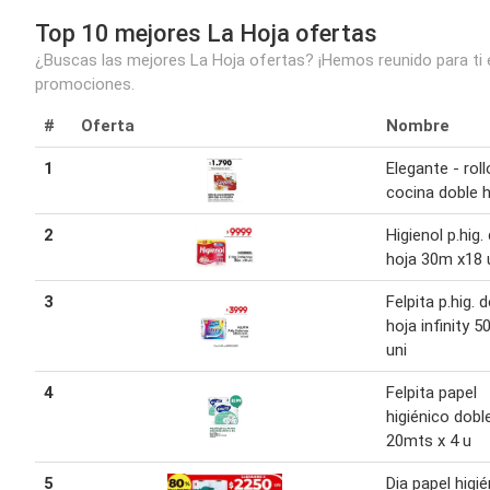
Top 10 mejores La Hoja ofertas
¿Buscas las mejores La Hoja ofertas? ¡Hemos reunido para ti e
promociones.
#
Oferta
Nombre
1
Elegante - roll
cocina doble 
2
Higienol p.hig.
hoja 30m x18 
3
Felpita p.hig. 
hoja infinity 5
uni
4
Felpita papel
higiénico dobl
20mts x 4 u
5
Dia papel higi