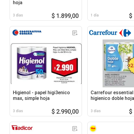
hoja
$ 1.899,00
$
3 días
1 día
Higienol - papel higi 3enico
Carrefour essential
max, simple hoja
higienico doble hoj
$ 2.990,00
$
3 días
3 días