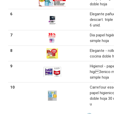
doble hoja
6
Elegante pañu
descart. triple
6 unid.
7
Dia papel higi
simple hoja
8
Elegante - roll
cocina doble 
9
Higienol - pape
higi 3enico m
simple hoja
10
Carrefour ess
papel higienic
doble hoja 30 
u