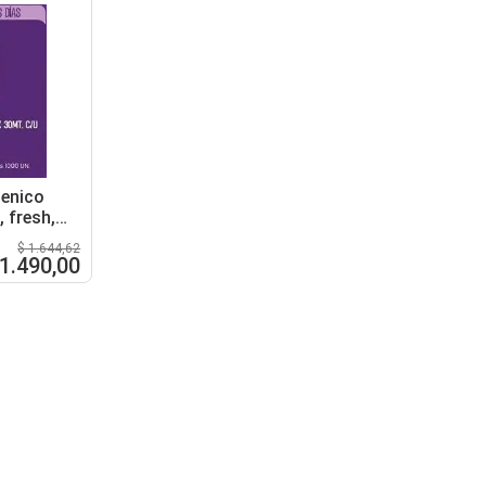
 enico
, fresh,
u
$ 1.644,62
 1.490,00