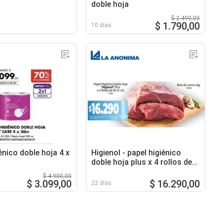
doble hoja
$ 2.490,00
$ 1.790,00
10 días
énico doble hoja 4 x
Higienol - papel higiénico
doble hoja plus x 4 rollos de
30 m. c/u
$ 4.900,00
$ 3.099,00
$ 16.290,00
22 días