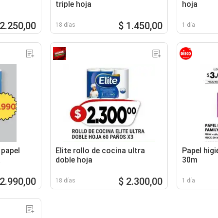
triple hoja
hoja
 2.250,00
$ 1.450,00
18 días
1 día
 papel
Elite rollo de cocina ultra
Papel higi
a
doble hoja
30m
 2.990,00
$ 2.300,00
18 días
1 día