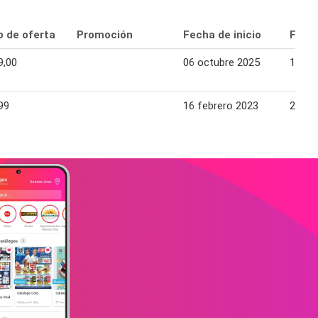
o de oferta
Promoción
Fecha de inicio
Fecha
9,00
06 octubre 2025
12 oc
99
16 febrero 2023
22 fe