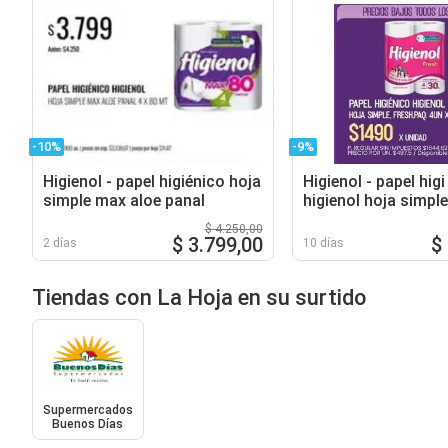
-10%
-9%
Higienol - papel higiénico hoja
Higienol - papel higi
simple max aloe panal
higienol hoja simple
paq. 4un x 30mt. c/
$ 4.250,00
$ 3.799,00
$
2 días
10 días
Tiendas con La Hoja en su surtido
Supermercados
Buenos Días