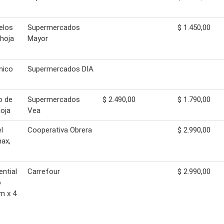
elos
Supermercados
$ 1.450,00
 hoja
Mayor
énico
Supermercados DIA
o de
Supermercados
$ 2.490,00
$ 1.790,00
hoja
Vea
l
Cooperativa Obrera
$ 2.990,00
ax,
ential
Carrefour
$ 2.990,00
o
m x 4