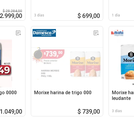
$ 28.284,00
22.999,00
$ 699,00
3 días
1 día
igo 0000
Morixe harina de trigo 000
Morixe har
leudante
 1.049,00
$ 739,00
3 días