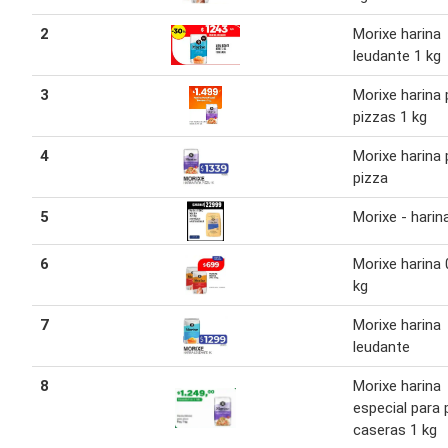
2
Morixe harina
leudante 1 kg
3
Morixe harina 
pizzas 1 kg
4
Morixe harina 
pizza
5
Morixe - harin
6
Morixe harina 
kg
7
Morixe harina
leudante
8
Morixe harina
especial para 
caseras 1 kg