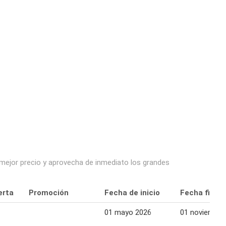
 mejor precio y aprovecha de inmediato los grandes
erta
Promoción
Fecha de inicio
Fecha final
01 mayo 2026
01 noviembre