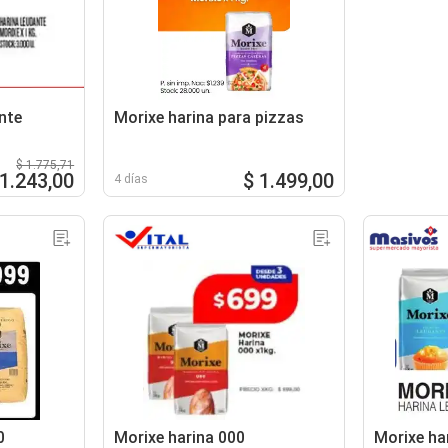
nte
Morixe harina para pizzas
$ 1.775,71
 1.243,00
$ 1.499,00
4 días
0
Morixe harina 000
Morixe ha