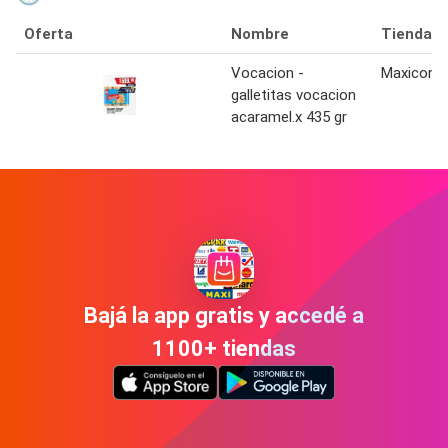
Oferta
Nombre
Tienda
Vocacion -
Maxicon
galletitas vocacion
acaramel.x 435 gr
Bajá la app gratis y accedé a
1100+ tiendas