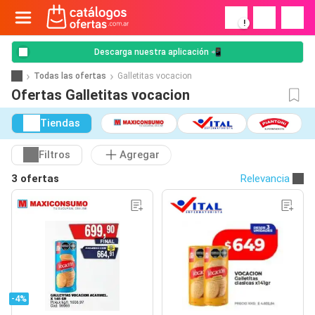
!
Descarga nuestra aplicación 📲
Todas las ofertas
Galletitas vocacion
Ofertas Galletitas vocacion
Tiendas
Filtros
Agregar
3 ofertas
Relevancia
-4%