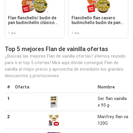
Flan flanchello/ budin de
Flanchello flan casero
pan budinchello clásico
budinchello budin de pan
vainilla
clásico vainilla
1 día
1 día
Top 5 mejores Flan de vainilla ofertas
¿Buscas las mejores Flan de vainilla ofertas? ¡Hemos reunido
para ti el top 5 ofertas! Mira aquí dónde conseguir Flan de
vainilla al mejor precio y aprovecha de inmediato los grandes
descuentos y promociones.
#
Oferta
Nombre
1
Ser flan vainilla 2 
x 95 g
2
Manfrey flan vainil
120G