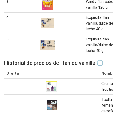
3
Windy flan sabor
vainilla 120 g
4
Exquisita flan
vainilla/dulce de
leche 40 g
5
Exquisita flan
vainilla/dulce de
leche 40 g
Historial de precios de Flan de vainilla 🕒
Oferta
Nombre
Crema pa
fructis x
Toalla c/
femenin
carrefou