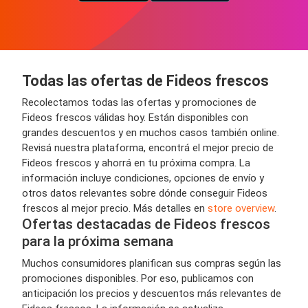
Todas las ofertas de Fideos frescos
Recolectamos todas las ofertas y promociones de
Fideos frescos válidas hoy. Están disponibles con
grandes descuentos y en muchos casos también online.
Revisá nuestra plataforma, encontrá el mejor precio de
Fideos frescos y ahorrá en tu próxima compra. La
información incluye condiciones, opciones de envío y
otros datos relevantes sobre dónde conseguir Fideos
frescos al mejor precio. Más detalles en
store overview
.
Ofertas destacadas de Fideos frescos
para la próxima semana
Muchos consumidores planifican sus compras según las
promociones disponibles. Por eso, publicamos con
anticipación los precios y descuentos más relevantes de