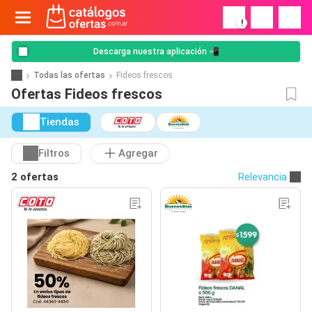
!
Descarga nuestra aplicación 📲
Todas las ofertas
Fideos frescos
Ofertas Fideos frescos
Tiendas
Filtros
Agregar
2 ofertas
Relevancia