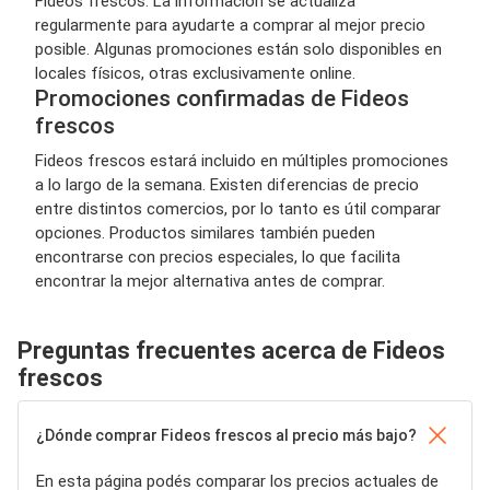
Fideos frescos. La información se actualiza
regularmente para ayudarte a comprar al mejor precio
posible. Algunas promociones están solo disponibles en
locales físicos, otras exclusivamente online.
Promociones confirmadas de Fideos
frescos
Fideos frescos estará incluido en múltiples promociones
a lo largo de la semana. Existen diferencias de precio
entre distintos comercios, por lo tanto es útil comparar
opciones. Productos similares también pueden
encontrarse con precios especiales, lo que facilita
encontrar la mejor alternativa antes de comprar.
Preguntas frecuentes acerca de Fideos
frescos
¿Dónde comprar Fideos frescos al precio más bajo?
En esta página podés comparar los precios actuales de