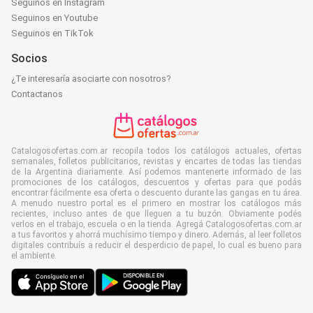
Seguinos en Instagram
Seguinos en Youtube
Seguinos en TikTok
Socios
¿Te interesaría asociarte con nosotros?
Contactanos
Catalogosofertas.com.ar recopila todos los catálogos actuales, ofertas
semanales, folletos publicitarios, revistas y encartes de todas las tiendas
de la Argentina diariamente. Así podemos mantenerte informado de las
promociones de los catálogos, descuentos y ofertas para que podás
encontrar fácilmente esa oferta o descuento durante las gangas en tu área.
A menudo nuestro portal es el primero en mostrar los catálogos más
recientes, incluso antes de que lleguen a tu buzón. Obviamente podés
verlos en el trabajo, escuela o en la tienda. Agregá Catalogosofertas.com.ar
a tus favoritos y ahorrá muchísimo tiempo y dinero. Además, al leer folletos
digitales contribuís a reducir el desperdicio de papel, lo cual es bueno para
el ambiente.