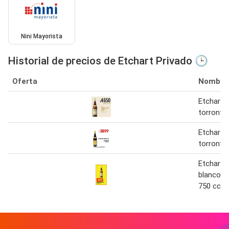
Nini Mayorista
Historial de precios de Etchart Privado 🕒
Oferta
Nombre
Etchart p
torronte
Etchart 
torronté
Etchart p
blanco t
750 cc