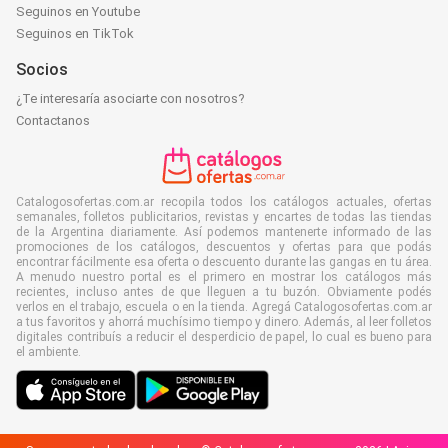
Seguinos en Youtube
Seguinos en TikTok
Socios
¿Te interesaría asociarte con nosotros?
Contactanos
Catalogosofertas.com.ar recopila todos los catálogos actuales, ofertas
semanales, folletos publicitarios, revistas y encartes de todas las tiendas
de la Argentina diariamente. Así podemos mantenerte informado de las
promociones de los catálogos, descuentos y ofertas para que podás
encontrar fácilmente esa oferta o descuento durante las gangas en tu área.
A menudo nuestro portal es el primero en mostrar los catálogos más
recientes, incluso antes de que lleguen a tu buzón. Obviamente podés
verlos en el trabajo, escuela o en la tienda. Agregá Catalogosofertas.com.ar
a tus favoritos y ahorrá muchísimo tiempo y dinero. Además, al leer folletos
digitales contribuís a reducir el desperdicio de papel, lo cual es bueno para
el ambiente.