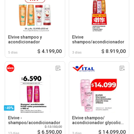
Elvive shampoo y
Elvive
acondicionador
shampoo/acondicionador
$ 4.199,00
$ 8.919,00
5 días
3 días
-49%
Elvive -
Elvive shampoo/
shampoo/acondicionador
acondicionador glycolic
$ 13.150,00
gloss
$ 6.590,00
$ 14.099,00
13 días
3 días