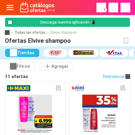
!
Descarga nuestra aplicación 📲
Todas las ofertas
Elvive shampoo
Ofertas Elvive shampoo
Tiendas
Filtros
Agregar
11 ofertas
Relevancia