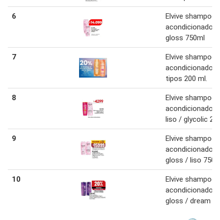
6
Elvive shampoo/
acondicionador g
gloss 750ml
7
Elvive shampoo
acondicionador 
tipos 200 ml.
8
Elvive shampoo 
acondicionador 
liso / glycolic 20
9
Elvive shampoo 
acondicionador g
gloss / liso 750 
10
Elvive shampoo 
acondicionador 
gloss / dream li