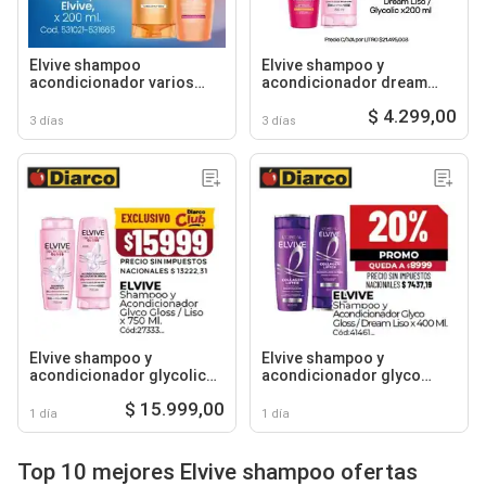
Elvive shampoo
Elvive shampoo y
acondicionador varios
acondicionador dream
tipos
liso / glycolic
$ 4.299,00
3 días
3 días
Elvive shampoo y
Elvive shampoo y
acondicionador glycolic
acondicionador glyco
gloss / liso
gloss / dream liso
$ 15.999,00
1 día
1 día
Top 10 mejores Elvive shampoo ofertas