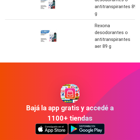
antitranspirantes 89
g
Rexona
desodorantes o
antitranspirantes
aer 89 g
Bajá la app gratis y accedé a
1100+ tiendas