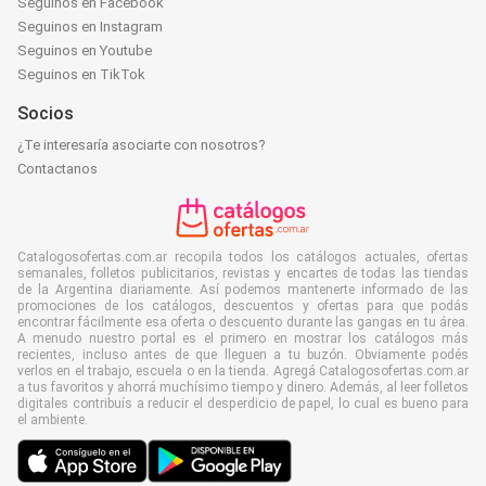
Seguinos en Facebook
Seguinos en Instagram
Seguinos en Youtube
Seguinos en TikTok
Socios
¿Te interesaría asociarte con nosotros?
Contactanos
Catalogosofertas.com.ar recopila todos los catálogos actuales, ofertas
semanales, folletos publicitarios, revistas y encartes de todas las tiendas
de la Argentina diariamente. Así podemos mantenerte informado de las
promociones de los catálogos, descuentos y ofertas para que podás
encontrar fácilmente esa oferta o descuento durante las gangas en tu área.
A menudo nuestro portal es el primero en mostrar los catálogos más
recientes, incluso antes de que lleguen a tu buzón. Obviamente podés
verlos en el trabajo, escuela o en la tienda. Agregá Catalogosofertas.com.ar
a tus favoritos y ahorrá muchísimo tiempo y dinero. Además, al leer folletos
digitales contribuís a reducir el desperdicio de papel, lo cual es bueno para
el ambiente.