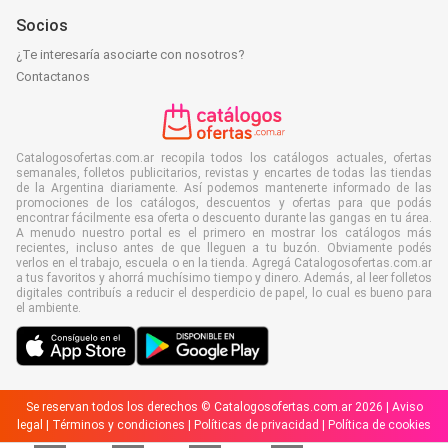
Socios
¿Te interesaría asociarte con nosotros?
Contactanos
Catalogosofertas.com.ar recopila todos los catálogos actuales, ofertas
semanales, folletos publicitarios, revistas y encartes de todas las tiendas
de la Argentina diariamente. Así podemos mantenerte informado de las
promociones de los catálogos, descuentos y ofertas para que podás
encontrar fácilmente esa oferta o descuento durante las gangas en tu área.
A menudo nuestro portal es el primero en mostrar los catálogos más
recientes, incluso antes de que lleguen a tu buzón. Obviamente podés
verlos en el trabajo, escuela o en la tienda. Agregá Catalogosofertas.com.ar
a tus favoritos y ahorrá muchísimo tiempo y dinero. Además, al leer folletos
digitales contribuís a reducir el desperdicio de papel, lo cual es bueno para
el ambiente.
Se reservan todos los derechos © Catalogosofertas.com.ar 2026 |
Aviso
legal
|
Términos y condiciones
|
Políticas de privacidad
|
Política de cookies