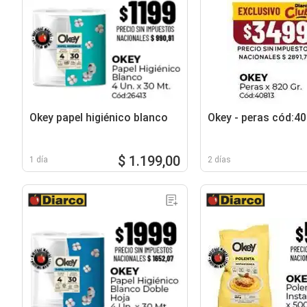
Okey papel higiénico blanco
Okey - peras cód:4
$ 1.199,00
1 día
2 días