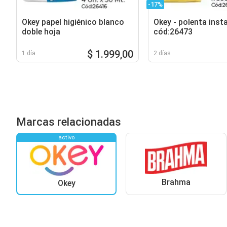
-17%
Okey papel higiénico blanco
Okey - polenta inst
doble hoja
cód:26473
$ 1.999,00
1 día
2 días
Marcas relacionadas
activo
Brahma
Okey