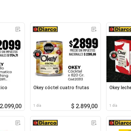
tico
Okey cóctel cuatro frutas
Okey leche
 2.099,00
$ 2.899,00
1 día
1 día