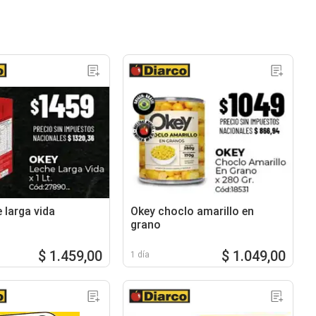
 larga vida
Okey choclo amarillo en
grano
$ 1.459,00
$ 1.049,00
1 día