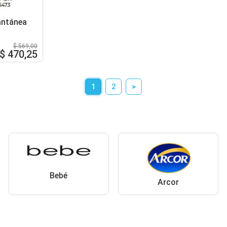
antánea
$ 569,00
$ 470,25
1
2
>
Bebé
Arcor