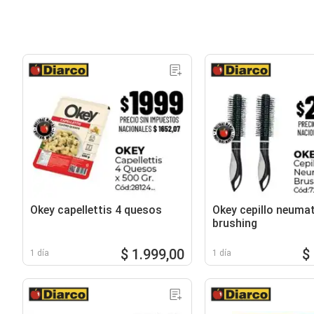
Okey capellettis 4 quesos
Okey cepillo neuma
brushing
$ 1.999,00
$
1 día
1 día