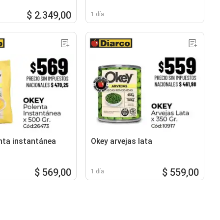
$ 2.349,00
1 día
nta instantánea
Okey arvejas lata
$ 569,00
$ 559,00
1 día