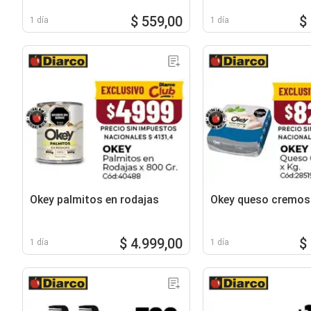
$ 559,00
$
1 día
1 día
Okey palmitos en rodajas
Okey queso cremo
$ 4.999,00
$
1 día
1 día