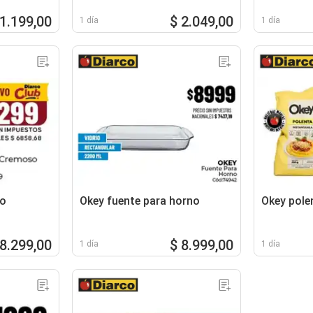
 1.199,00
$ 2.049,00
1 día
1 día
so
Okey fuente para horno
Okey pole
 8.299,00
$ 8.999,00
1 día
1 día