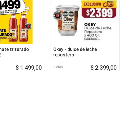
mate triturado
Okey - dulce de leche
2
repostero
$ 1.499,00
$ 2.399,00
2 días