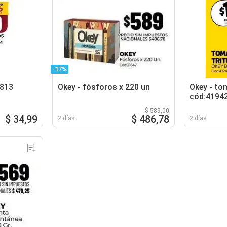
-17%
0813
Okey - fósforos x 220 un
Okey - to
cód:4194
$ 589,00
$ 34,99
$ 486,78
2 días
2 días