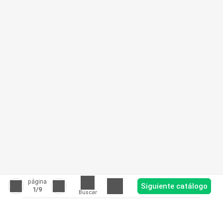
página
Siguiente catálogo
1
/9
Buscar