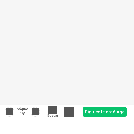
página
Siguiente catálogo
1
/8
Buscar