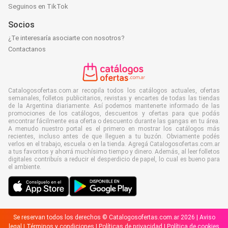
Seguinos en TikTok
Socios
¿Te interesaría asociarte con nosotros?
Contactanos
Catalogosofertas.com.ar recopila todos los catálogos actuales, ofertas
semanales, folletos publicitarios, revistas y encartes de todas las tiendas
de la Argentina diariamente. Así podemos mantenerte informado de las
promociones de los catálogos, descuentos y ofertas para que podás
encontrar fácilmente esa oferta o descuento durante las gangas en tu área.
A menudo nuestro portal es el primero en mostrar los catálogos más
recientes, incluso antes de que lleguen a tu buzón. Obviamente podés
verlos en el trabajo, escuela o en la tienda. Agregá Catalogosofertas.com.ar
a tus favoritos y ahorrá muchísimo tiempo y dinero. Además, al leer folletos
digitales contribuís a reducir el desperdicio de papel, lo cual es bueno para
el ambiente.
Se reservan todos los derechos © Catalogosofertas.com.ar 2026 |
Aviso
legal
|
Términos y condiciones
|
Políticas de privacidad
|
Política de cookies