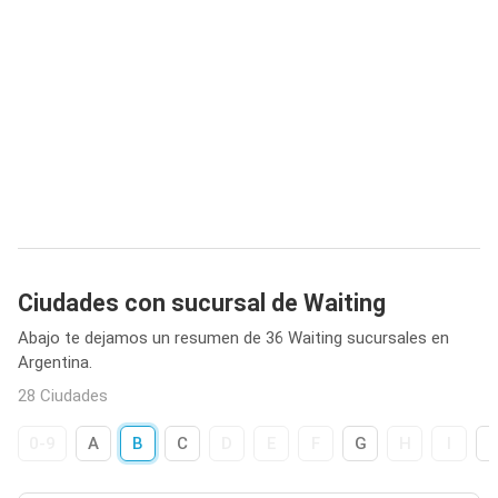
Ciudades con sucursal de Waiting
Abajo te dejamos un resumen de 36 Waiting sucursales en
Argentina.
28 Ciudades
0-9
A
B
C
D
E
F
G
H
I