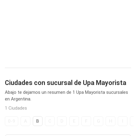
Ciudades con sucursal de Upa Mayorista
Abajo te dejamos un resumen de 1 Upa Mayorista sucursales
en Argentina.
1 Ciudades
0-9
A
B
C
D
E
F
G
H
I