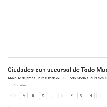
Ciudades con sucursal de Todo Mo
Abajo te dejamos un resumen de 109 Todo Moda sucursales en
46 Ciudades
0-9
A
B
C
D
E
F
G
H
I