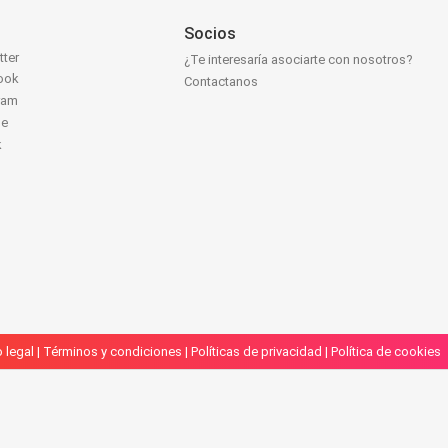
Socios
tter
¿Te interesaría asociarte con nosotros?
ook
Contactanos
ram
be
k
 legal
|
Términos y condiciones
|
Políticas de privacidad
|
Política de cookies