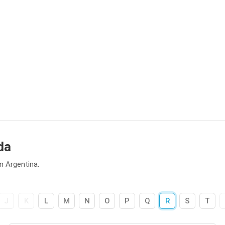
da
 Argentina.
J
K
L
M
N
O
P
Q
R
S
T