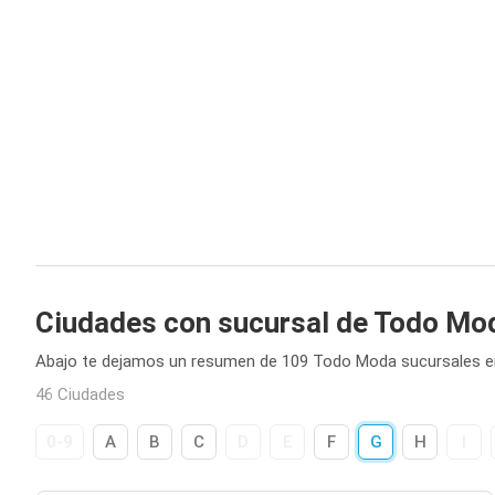
Ciudades con sucursal de Todo Mo
Abajo te dejamos un resumen de 109 Todo Moda sucursales en
46 Ciudades
0-9
A
B
C
D
E
F
G
H
I