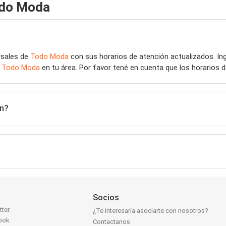
odo Moda
rsales de
Todo Moda
con sus horarios de atención actualizados. I
e
Todo Moda
en tu área. Por favor tené en cuenta que los horarios 
ón?
Socios
tter
¿Te interesaría asociarte con nosotros?
ook
Contactanos