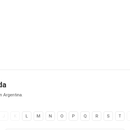
da
 Argentina.
J
K
L
M
N
O
P
Q
R
S
T