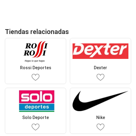
Tiendas relacionadas
Rossi Deportes
Dexter
Solo Deporte
Nike