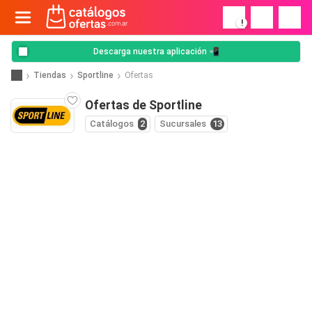
!
Descarga nuestra aplicación 📲
Tiendas
Sportline
Ofertas
Ofertas de Sportline
Catálogos
2
Sucursales
13