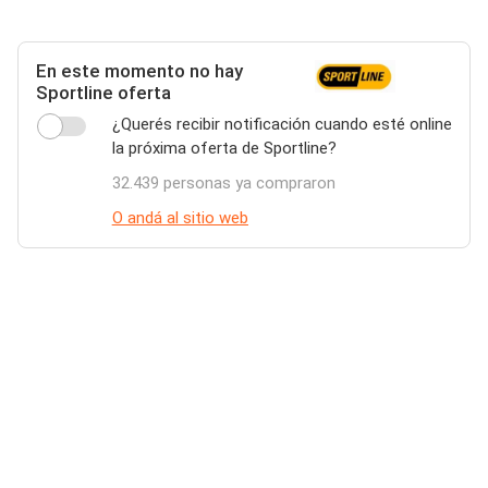
En este momento no hay
Sportline oferta
¿Querés recibir notificación cuando esté online
la próxima oferta de Sportline?
32.439 personas ya compraron
O andá al sitio web