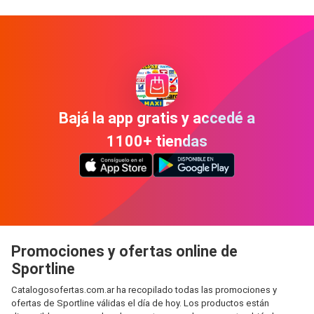
Bajá la app gratis y accedé a
1100+ tiendas
Promociones y ofertas online de
Sportline
Catalogosofertas.com.ar ha recopilado todas las promociones y
ofertas de Sportline válidas el día de hoy. Los productos están