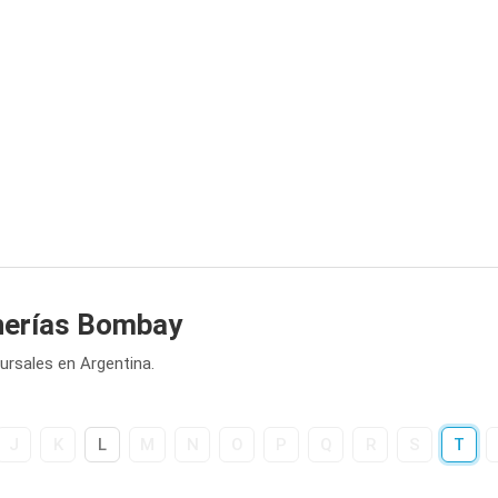
herías Bombay
rsales en Argentina.
J
K
L
M
N
O
P
Q
R
S
T