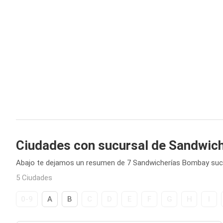
Ciudades con sucursal de Sandwic
Abajo te dejamos un resumen de 7 Sandwicherías Bombay sucu
5 Ciudades
0-9
A
B
C
D
E
F
G
H
I