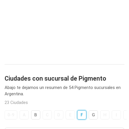
Ciudades con sucursal de Pigmento
Abajo te dejamos un resumen de 54 Pigmento sucursales en
Argentina.
23 Ciudades
0-9
A
B
C
D
E
F
G
H
I