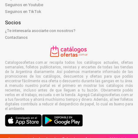
Seguinos en Youtube
Seguinos en TikTok
Socios
¿Te interesaría asociarte con nosotros?
Contactanos
Catalogosofertas.com.ar recopila todos los catálogos actuales, ofertas
semanales, folletos publicitarios, revistas y encartes de todas las tiendas
de la Argentina diariamente. Así podemos mantenerte informado de las
promociones de los catálogos, descuentos y ofertas para que podás
encontrar fácilmente esa oferta o descuento durante las gangas en tu área.
A menudo nuestro portal es el primero en mostrar los catálogos más
recientes, incluso antes de que lleguen a tu buzón. Obviamente podés
verlos en el trabajo, escuela o en la tienda. Agregá Catalogosofertas.com.ar
a tus favoritos y ahorrá muchísimo tiempo y dinero. Además, al leer folletos
digitales contribuís a reducir el desperdicio de papel, lo cual es bueno para
el ambiente.