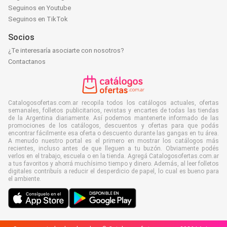
Seguinos en Youtube
Seguinos en TikTok
Socios
¿Te interesaría asociarte con nosotros?
Contactanos
Catalogosofertas.com.ar recopila todos los catálogos actuales, ofertas
semanales, folletos publicitarios, revistas y encartes de todas las tiendas
de la Argentina diariamente. Así podemos mantenerte informado de las
promociones de los catálogos, descuentos y ofertas para que podás
encontrar fácilmente esa oferta o descuento durante las gangas en tu área.
A menudo nuestro portal es el primero en mostrar los catálogos más
recientes, incluso antes de que lleguen a tu buzón. Obviamente podés
verlos en el trabajo, escuela o en la tienda. Agregá Catalogosofertas.com.ar
a tus favoritos y ahorrá muchísimo tiempo y dinero. Además, al leer folletos
digitales contribuís a reducir el desperdicio de papel, lo cual es bueno para
el ambiente.