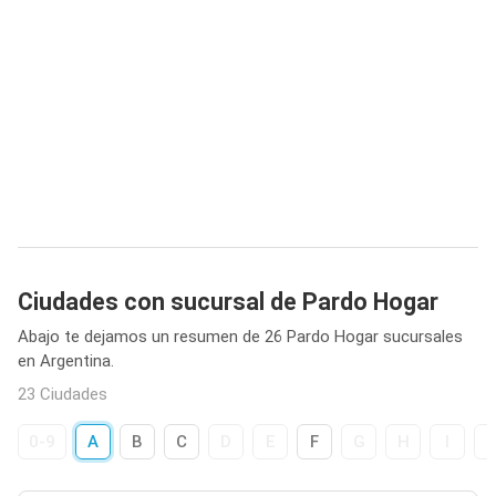
Ciudades con sucursal de Pardo Hogar
Abajo te dejamos un resumen de 26 Pardo Hogar sucursales
en Argentina.
23 Ciudades
0-9
A
B
C
D
E
F
G
H
I