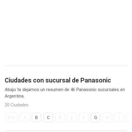
Ciudades con sucursal de Panasonic
Abajo te dejamos un resumen de 46 Panasonic sucursales en
Argentina.
20 Ciudades
0-9
A
B
C
D
E
F
G
H
I