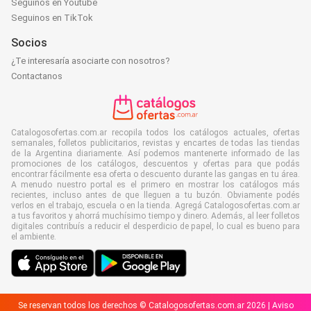
Seguinos en Youtube
Seguinos en TikTok
Socios
¿Te interesaría asociarte con nosotros?
Contactanos
Catalogosofertas.com.ar recopila todos los catálogos actuales, ofertas
semanales, folletos publicitarios, revistas y encartes de todas las tiendas
de la Argentina diariamente. Así podemos mantenerte informado de las
promociones de los catálogos, descuentos y ofertas para que podás
encontrar fácilmente esa oferta o descuento durante las gangas en tu área.
A menudo nuestro portal es el primero en mostrar los catálogos más
recientes, incluso antes de que lleguen a tu buzón. Obviamente podés
verlos en el trabajo, escuela o en la tienda. Agregá Catalogosofertas.com.ar
a tus favoritos y ahorrá muchísimo tiempo y dinero. Además, al leer folletos
digitales contribuís a reducir el desperdicio de papel, lo cual es bueno para
el ambiente.
Se reservan todos los derechos © Catalogosofertas.com.ar 2026 |
Aviso