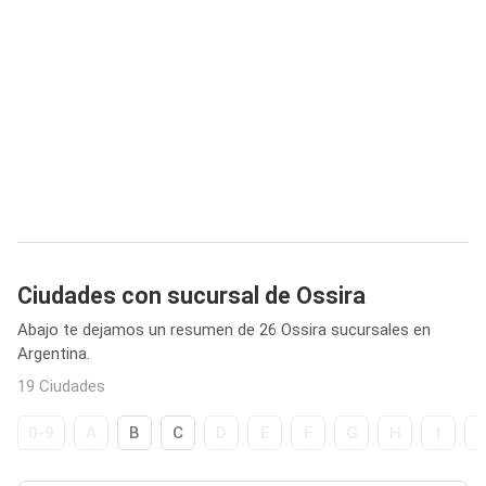
Ciudades con sucursal de Ossira
Abajo te dejamos un resumen de 26 Ossira sucursales en
Argentina.
19 Ciudades
0-9
A
B
C
D
E
F
G
H
I