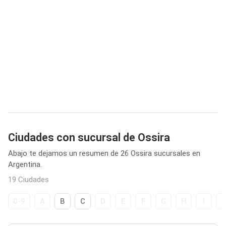
Ciudades con sucursal de Ossira
Abajo te dejamos un resumen de 26 Ossira sucursales en
Argentina.
19 Ciudades
0-9
A
B
C
D
E
F
G
H
I