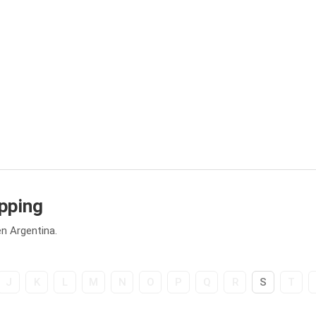
pping
n Argentina.
J
K
L
M
N
O
P
Q
R
S
T