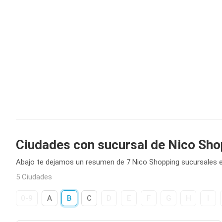
Ciudades con sucursal de Nico Sho
Abajo te dejamos un resumen de 7 Nico Shopping sucursales e
5 Ciudades
0-9
A
B
C
D
E
F
G
H
I