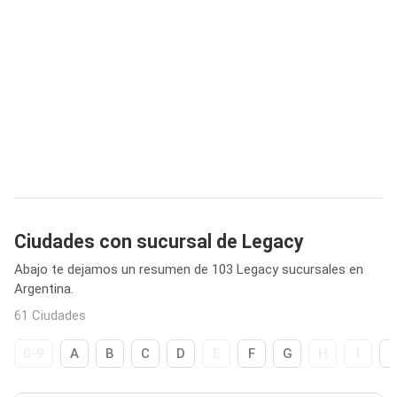
Ciudades con sucursal de Legacy
Abajo te dejamos un resumen de 103 Legacy sucursales en
Argentina.
61 Ciudades
0-9
A
B
C
D
E
F
G
H
I