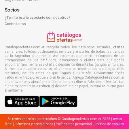
Socios
¿Te interesaría asociarte con nosotros?
Contactanos
Catalogosofertas.com.ar recopila todos los catálogos actuales, ofertas
semanales, folletos publicitarios, revistas y encartes de todas las tiendas
de la Argentina diariamente. Así podemos mantenerte informado de las
promociones de los catálogos, descuentos y ofertas para que podás
encontrar fácilmente esa oferta o descuento durante las gangas en tu área.
A menudo nuestro portal es el primero en mostrar los catálogos más
recientes, incluso antes de que lleguen a tu buzón. Obviamente podés
verlos en el trabajo, escuela o en la tienda. Agregá Catalogosofertas.com.ar
a tus favoritos y ahorrá muchísimo tiempo y dinero. Además, al leer folletos
digitales contribuís a reducir el desperdicio de papel, lo cual es bueno para
el ambiente.
Se reservan todos los derechos © Catalogosofertas.com.ar 2026 |
Aviso
legal
|
Términos y condiciones
|
Políticas de privacidad
|
Política de cookies