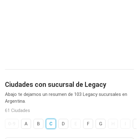
Ciudades con sucursal de Legacy
Abajo te dejamos un resumen de 103 Legacy sucursales en
Argentina.
61 Ciudades
0-9
A
B
C
D
E
F
G
H
I