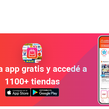
a app gratis y accedé a
1100+ tiendas