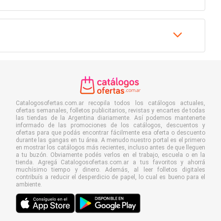
Catalogosofertas.com.ar recopila todos los catálogos actuales,
ofertas semanales, folletos publicitarios, revistas y encartes de todas
las tiendas de la Argentina diariamente. Así podemos mantenerte
informado de las promociones de los catálogos, descuentos y
ofertas para que podás encontrar fácilmente esa oferta o descuento
durante las gangas en tu área. A menudo nuestro portal es el primero
en mostrar los catálogos más recientes, incluso antes de que lleguen
a tu buzón. Obviamente podés verlos en el trabajo, escuela o en la
tienda. Agregá Catalogosofertas.com.ar a tus favoritos y ahorrá
muchísimo tiempo y dinero. Además, al leer folletos digitales
contribuís a reducir el desperdicio de papel, lo cual es bueno para el
ambiente.