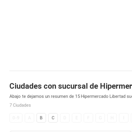
Ciudades con sucursal de Hiperme
Abajo te dejamos un resumen de 15 Hipermercado Libertad suc
7 Ciudades
0-9
A
B
C
D
E
F
G
H
I