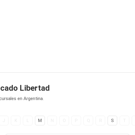
rcado Libertad
ursales en Argentina.
J
K
L
M
N
O
P
Q
R
S
T