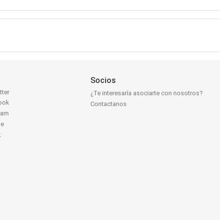
Socios
tter
¿Te interesaría asociarte con nosotros?
ook
Contactanos
ram
be
k