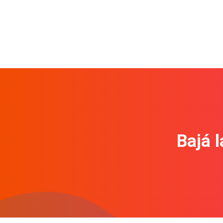
Bajá l