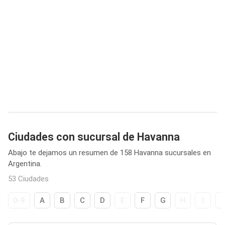
Ciudades con sucursal de Havanna
Abajo te dejamos un resumen de 158 Havanna sucursales en
Argentina.
53 Ciudades
0-9
A
B
C
D
E
F
G
H
I