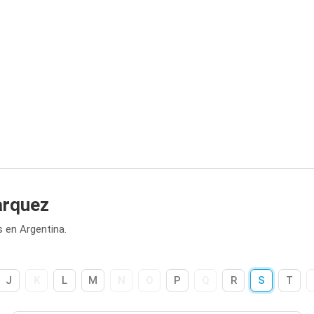
arquez
 en Argentina.
J
K
L
M
N
O
P
Q
R
S
T