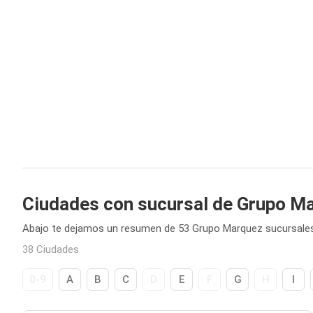
Ciudades con sucursal de Grupo M
Abajo te dejamos un resumen de 53 Grupo Marquez sucursales
38 Ciudades
0-9
A
B
C
D
E
F
G
H
I