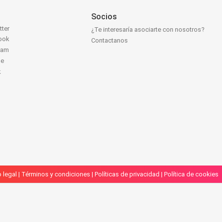
Socios
tter
¿Te interesaría asociarte con nosotros?
ook
Contactanos
ram
be
k
 legal
|
Términos y condiciones
|
Políticas de privacidad
|
Política de cookies