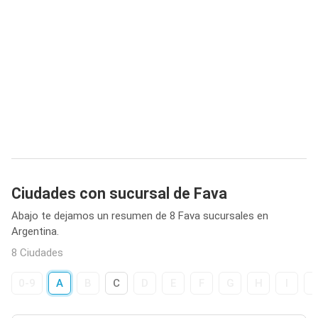
Ciudades con sucursal de Fava
Abajo te dejamos un resumen de 8 Fava sucursales en
Argentina.
8 Ciudades
0-9
A
B
C
D
E
F
G
H
I