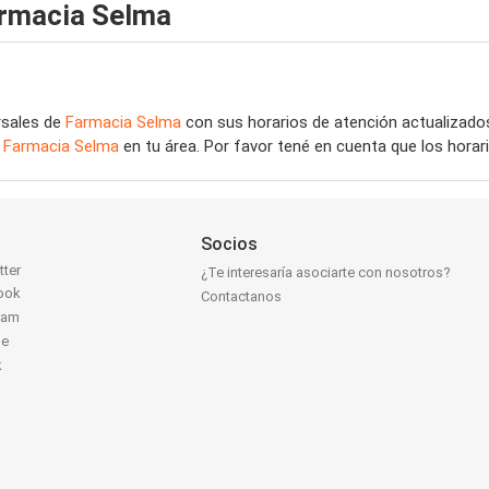
armacia Selma
rsales de
Farmacia Selma
con sus horarios de atención actualizado
e
Farmacia Selma
en tu área. Por favor tené en cuenta que los horar
Socios
tter
¿Te interesaría asociarte con nosotros?
ook
Contactanos
ram
be
k