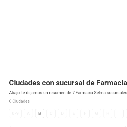
Ciudades con sucursal de Farmaci
Abajo te dejamos un resumen de 7 Farmacia Selma sucursales
6 Ciudades
0-9
A
B
C
D
E
F
G
H
I