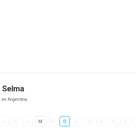
a Selma
 en Argentina.
J
K
L
M
N
O
P
Q
R
S
T