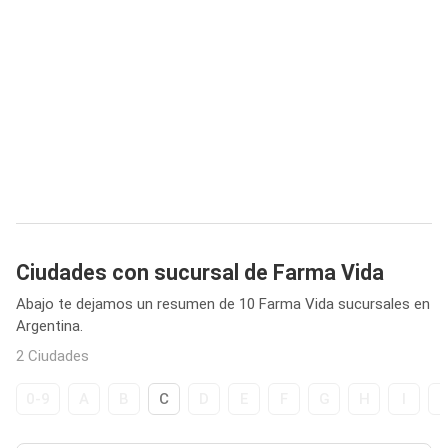
Ciudades con sucursal de Farma Vida
Abajo te dejamos un resumen de 10 Farma Vida sucursales en
Argentina.
2 Ciudades
0-9
A
B
C
D
E
F
G
H
I