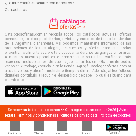
¿Te interesaría asociarte con nosotros?
Contactanos
Catalogosofertas.com.ar recopila todos los catálogos actuales, ofertas
semanales, folletos publicitarios, revistas y encartes de todas las tiendas
de la Argentina diariamente. Así podemos mantenerte informado de las
promociones de los catálogos, descuentos y ofertas para que podás
encontrar fácilmente esa oferta o descuento durante las gangas en tu área.
A menudo nuestro portal es el primero en mostrar los catálogos más
recientes, incluso antes de que lleguen a tu buzón. Obviamente podés
verlos en el trabajo, escuela o en la tienda. Agregá Catalogosofertas.com.ar
a tus favoritos y ahorrá muchísimo tiempo y dinero. Además, al leer folletos
digitales contribuís a reducir el desperdicio de papel, lo cual es bueno para
el ambiente.
Se reservan todos los derechos © Catalogosofertas.com.ar 2026 |
Aviso
legal
|
Términos y condiciones
|
Políticas de privacidad
|
Política de cookies
Ver en App
Catálogos
Ofertas
Favoritos
Guardado