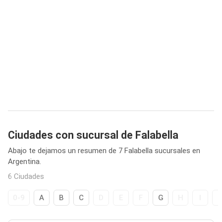
Ciudades con sucursal de Falabella
Abajo te dejamos un resumen de 7 Falabella sucursales en
Argentina.
6 Ciudades
0-9
A
B
C
D
E
F
G
H
I