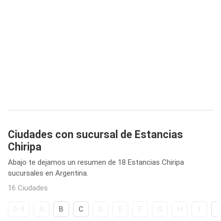
Ciudades con sucursal de Estancias
Chiripa
Abajo te dejamos un resumen de 18 Estancias Chiripa
sucursales en Argentina.
16 Ciudades
0-9
A
B
C
D
E
F
G
H
I