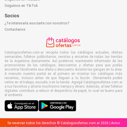
Seguinos en TikTok
Socios
¿Te interesaría asociarte con nosotros?
Contactanos
Catalogosofertas.com.ar recopila todos los catálogos actuales, ofertas
semanales, folletos publicitarios, revistas y encartes de todas las tiendas
de la Argentina diariamente. Así podemos mantenerte informado de las
promociones de los catálogos, descuentos y ofertas para que podás
encontrar fácilmente esa oferta o descuento durante las gangas en tu área.
A menudo nuestro portal es el primero en mostrar los catálogos más
recientes, incluso antes de que lleguen a tu buzón. Obviamente podés
verlos en el trabajo, escuela o en la tienda. Agregá Catalogosofertas.com.ar
a tus favoritos y ahorrá muchísimo tiempo y dinero. Además, al leer folletos
digitales contribuís a reducir el desperdicio de papel, lo cual es bueno para
el ambiente.
Se reservan todos los derechos © Catalogosofertas.com.ar 2026 |
Aviso