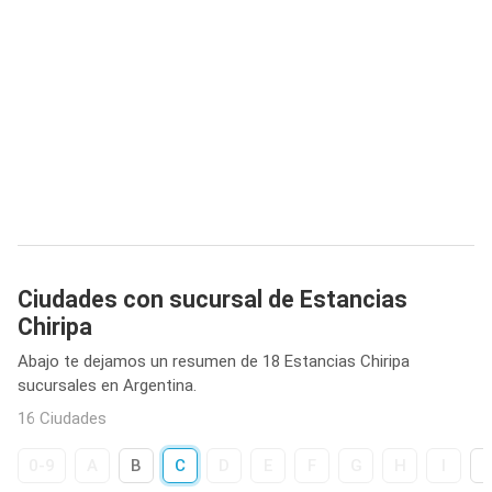
Ciudades con sucursal de Estancias
Chiripa
Abajo te dejamos un resumen de 18 Estancias Chiripa
sucursales en Argentina.
16 Ciudades
0-9
A
B
C
D
E
F
G
H
I