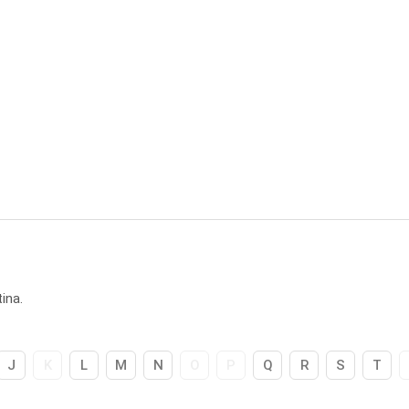
ina.
J
K
L
M
N
O
P
Q
R
S
T