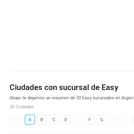
Ciudades con sucursal de Easy
Abajo te dejamos un resumen de 33 Easy sucursales en Argent
30 Ciudades
0-9
A
B
C
D
E
F
G
H
I