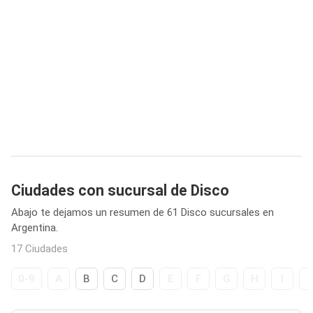
Ciudades con sucursal de Disco
Abajo te dejamos un resumen de 61 Disco sucursales en
Argentina.
17 Ciudades
0-9
A
B
C
D
E
F
G
H
I