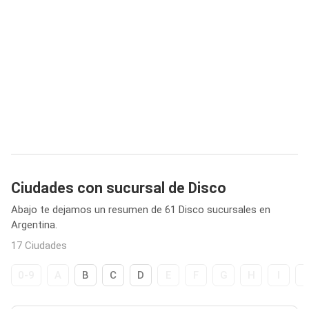
Ciudades con sucursal de Disco
Abajo te dejamos un resumen de 61 Disco sucursales en
Argentina.
17 Ciudades
0-9
A
B
C
D
E
F
G
H
I