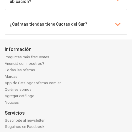
ubicación?
¿Cuántas tiendas tiene Cuotas del Sur?
Información
Preguntas más frecuentes
Anunciá con nosotros?
Todas las ofertas
Marcas
App de Catalogosofertas.com.ar
Quiénes somos
Agregar catálogo
Noticias
Servicios
Suscribite al newsletter
Seguinos en Facebook