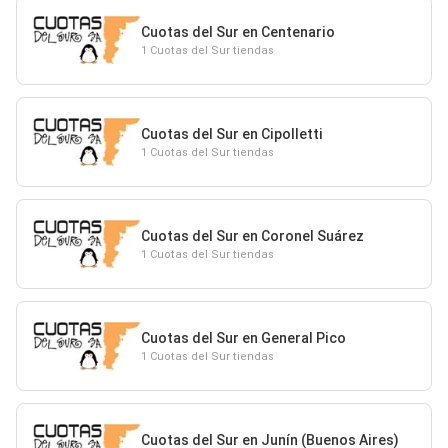
Cuotas del Sur en Centenario
1 Cuotas del Sur tiendas
Cuotas del Sur en Cipolletti
1 Cuotas del Sur tiendas
Cuotas del Sur en Coronel Suárez
1 Cuotas del Sur tiendas
Cuotas del Sur en General Pico
1 Cuotas del Sur tiendas
Cuotas del Sur en Junín (Buenos Aires)