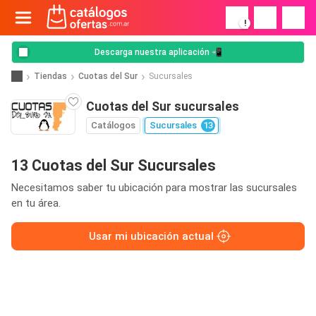
!
Descarga nuestra aplicación 📲
Tiendas
Cuotas del Sur
Sucursales
Cuotas del Sur sucursales
Catálogos
Sucursales
13
13 Cuotas del Sur Sucursales
Necesitamos saber tu ubicación para mostrar las sucursales
en tu área.
Usar mi ubicación actual