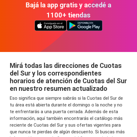
Bajá la app gratis y accedé a
1100+ tiendas
Mirá todas las direcciones de Cuotas
del Sur y los correspondientes
horarios de atención de Cuotas del Sur
en nuestro resumen actualizado
Eso significa que siempre sabrás si la Cuotas del Sur de
tu área está abierta durante el domingo o la noche y no
te enfrentarás a una puerta cerrada. Además de esta
información, aquí también encontrarás el catálogo más
reciente de Cuotas del Sur y sus ofertas vigentes para
que nunca te pierdas de algún descuento. Si buscas más