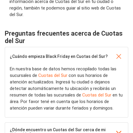
información acerca de Cuotas del Sur en tu ciudad o
región, también te podemos guiar al sitio web de Cuotas
del Sur.
Preguntas frecuentes acerca de Cuotas
del Sur
¿Cuándo empieza Black Friday en Cuotas del Sur?
En nuestra base de datos hemos recopilado todas las
sucursales de
Cuotas del Sur
con sus horarios de
atención actualizados. Ingresá tu ciudad o dejanos
detectar automáticamente tu ubicación y recibirás un
resumen de todas las sucursales de
Cuotas del Sur
en tu
área. Por favor tené en cuenta que los horarios de
atención pueden variar durante feriados y domingos.
¿Dónde encuentro un Cuotas del Sur cerca de mi