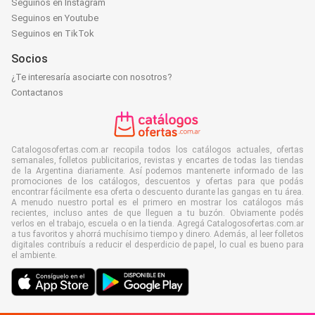
Seguinos en Instagram
Seguinos en Youtube
Seguinos en TikTok
Socios
¿Te interesaría asociarte con nosotros?
Contactanos
Catalogosofertas.com.ar recopila todos los catálogos actuales, ofertas
semanales, folletos publicitarios, revistas y encartes de todas las tiendas
de la Argentina diariamente. Así podemos mantenerte informado de las
promociones de los catálogos, descuentos y ofertas para que podás
encontrar fácilmente esa oferta o descuento durante las gangas en tu área.
A menudo nuestro portal es el primero en mostrar los catálogos más
recientes, incluso antes de que lleguen a tu buzón. Obviamente podés
verlos en el trabajo, escuela o en la tienda. Agregá Catalogosofertas.com.ar
a tus favoritos y ahorrá muchísimo tiempo y dinero. Además, al leer folletos
digitales contribuís a reducir el desperdicio de papel, lo cual es bueno para
el ambiente.