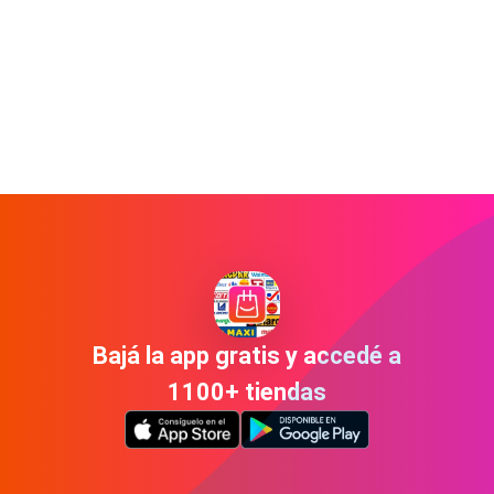
Bajá la app gratis y accedé a
1100+ tiendas