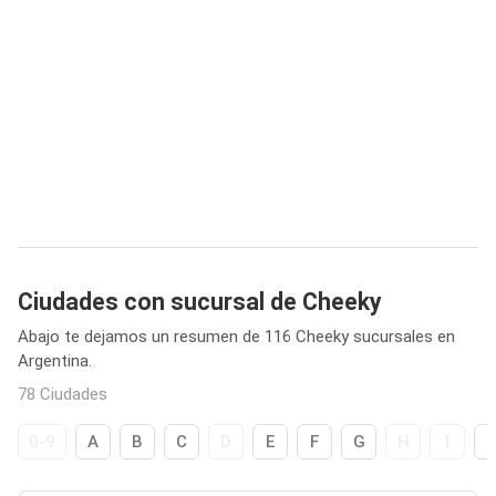
Ciudades con sucursal de Cheeky
Abajo te dejamos un resumen de 116 Cheeky sucursales en
Argentina.
78 Ciudades
0-9
A
B
C
D
E
F
G
H
I