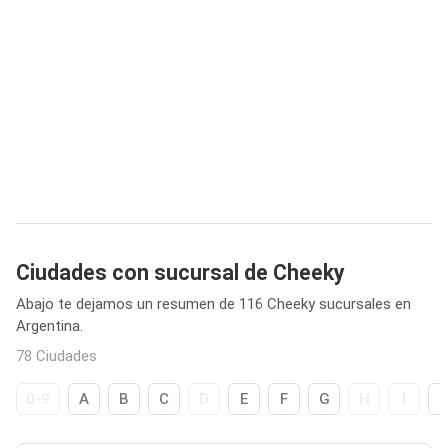
Ciudades con sucursal de Cheeky
Abajo te dejamos un resumen de 116 Cheeky sucursales en
Argentina.
78 Ciudades
0-9
A
B
C
D
E
F
G
H
I