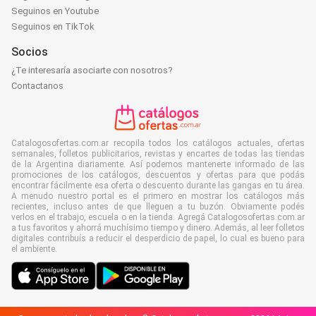
Seguinos en Youtube
Seguinos en TikTok
Socios
¿Te interesaría asociarte con nosotros?
Contactanos
Catalogosofertas.com.ar recopila todos los catálogos actuales, ofertas
semanales, folletos publicitarios, revistas y encartes de todas las tiendas
de la Argentina diariamente. Así podemos mantenerte informado de las
promociones de los catálogos, descuentos y ofertas para que podás
encontrar fácilmente esa oferta o descuento durante las gangas en tu área.
A menudo nuestro portal es el primero en mostrar los catálogos más
recientes, incluso antes de que lleguen a tu buzón. Obviamente podés
verlos en el trabajo, escuela o en la tienda. Agregá Catalogosofertas.com.ar
a tus favoritos y ahorrá muchísimo tiempo y dinero. Además, al leer folletos
digitales contribuís a reducir el desperdicio de papel, lo cual es bueno para
el ambiente.