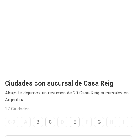
Ciudades con sucursal de Casa Reig
Abajo te dejamos un resumen de 20 Casa Reig sucursales en
Argentina.
17 Ciudades
0-9
A
B
C
D
E
F
G
H
I