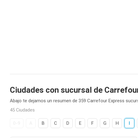
Ciudades con sucursal de Carrefou
Abajo te dejamos un resumen de 359 Carrefour Express sucurs
45 Ciudades
0-9
A
B
C
D
E
F
G
H
I