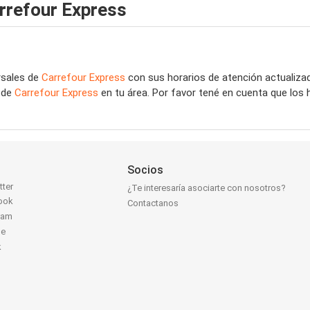
rrefour Express
rsales de
Carrefour Express
con sus horarios de atención actualiza
s de
Carrefour Express
en tu área. Por favor tené en cuenta que los 
Socios
tter
¿Te interesaría asociarte con nosotros?
ook
Contactanos
ram
be
k