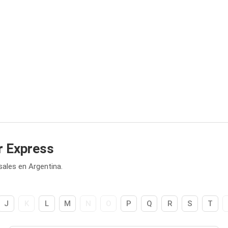
r Express
ales en Argentina.
J
K
L
M
N
O
P
Q
R
S
T