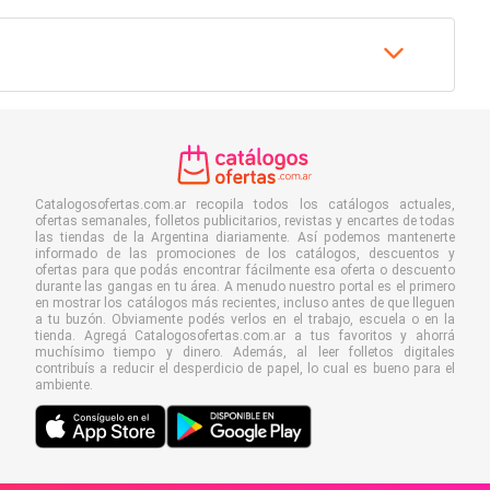
Catalogosofertas.com.ar recopila todos los catálogos actuales,
ofertas semanales, folletos publicitarios, revistas y encartes de todas
las tiendas de la Argentina diariamente. Así podemos mantenerte
informado de las promociones de los catálogos, descuentos y
ofertas para que podás encontrar fácilmente esa oferta o descuento
durante las gangas en tu área. A menudo nuestro portal es el primero
en mostrar los catálogos más recientes, incluso antes de que lleguen
a tu buzón. Obviamente podés verlos en el trabajo, escuela o en la
tienda. Agregá Catalogosofertas.com.ar a tus favoritos y ahorrá
muchísimo tiempo y dinero. Además, al leer folletos digitales
contribuís a reducir el desperdicio de papel, lo cual es bueno para el
ambiente.