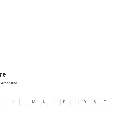
re
Argentina.
J
K
L
M
N
O
P
Q
R
S
T