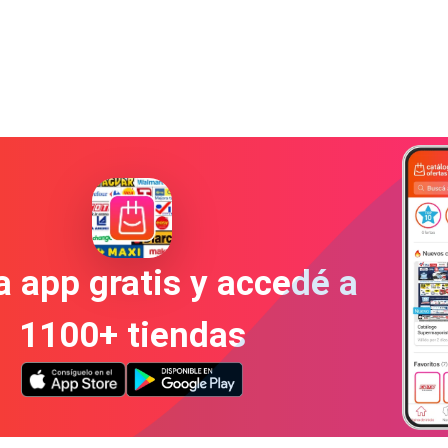
a app gratis y accedé a
1100+ tiendas