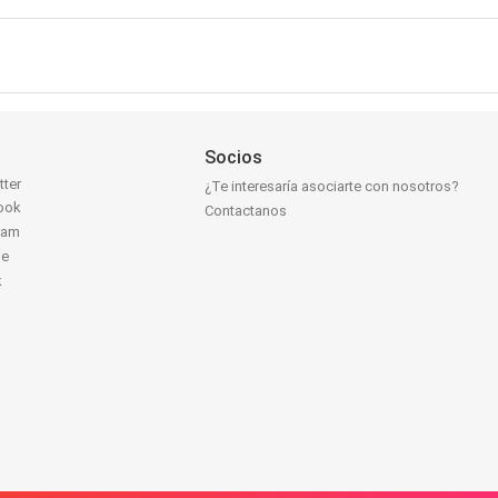
Socios
tter
¿Te interesaría asociarte con nosotros?
ook
Contactanos
ram
be
k