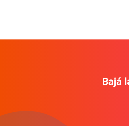
Bajá l