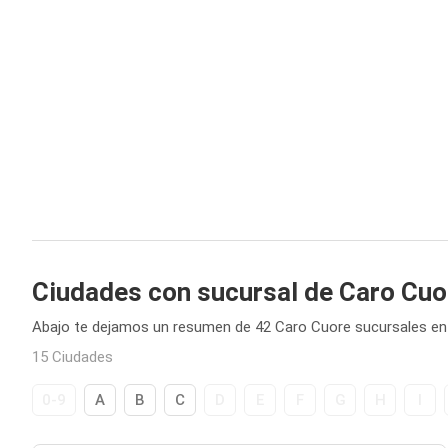
Ciudades con sucursal de Caro Cuo
Abajo te dejamos un resumen de 42 Caro Cuore sucursales en 
15 Ciudades
0-9
A
B
C
D
E
F
G
H
I