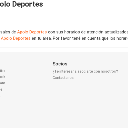
olo Deportes
rsales de
Apolo Deportes
con sus horarios de atención actualizado
e
Apolo Deportes
en tu área. Por favor tené en cuenta que los horar
Socios
tter
¿Te interesaría asociarte con nosotros?
ook
Contactanos
ram
be
k