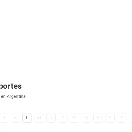
portes
en Argentina.
J
K
L
M
N
O
P
Q
R
S
T