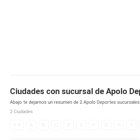
Ciudades con sucursal de Apolo De
Abajo te dejamos un resumen de 2 Apolo Deportes sucursales 
2 Ciudades
0-9
A
B
C
D
E
F
G
H
I